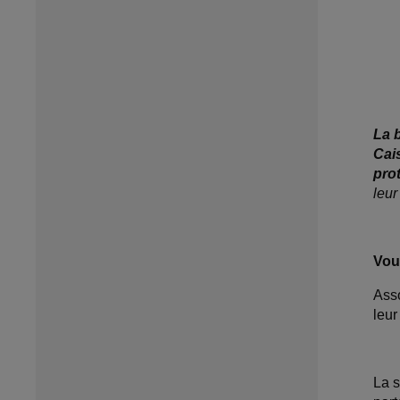
La 
Cai
pro
leur
Vou
Asso
leur
La s