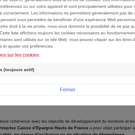
préférences ou sur votre appareil et sont principalement utilisées pour 
ne correctement. Les informations ne permettent généralement pas de vo
 peuvent vous permettre de bénéficier d'une expérience Web personna
tre droit à la vie privée, nous vous donnons la possibilité de ne pas au
Cette liste affichera toujours les cookies nécessaires au fonctionnement
aires sont utilisés sur ce site Web, vous pouvez cliquer sur les titres 
s et ajuster vos préférences.
ons sur les cookies
 (toujours actif)
Fermer
TRE RÉPONSE
AUX BESOINS DU TERRITOIRE
leine cohérence avec les objectifs de développement du territoire et l
treprise Caisse d’Epargne Hauts de France
a pour objet participer à
icultés, en risque d’exclusion ou en situation de dépendance.