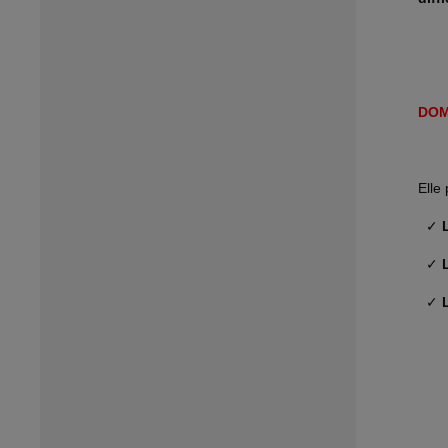
DOM
Elle
✓
L
✓
L
✓
L