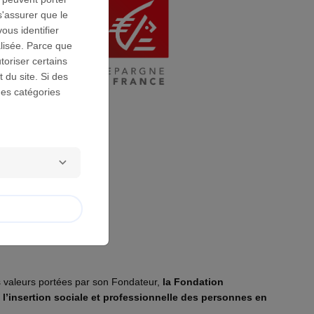
s'assurer que le
us identifier
lisée. Parce que
toriser certains
 du site. Si des
des catégories
es valeurs portées par son Fondateur,
la Fondation
l’insertion sociale et professionnelle des personnes en