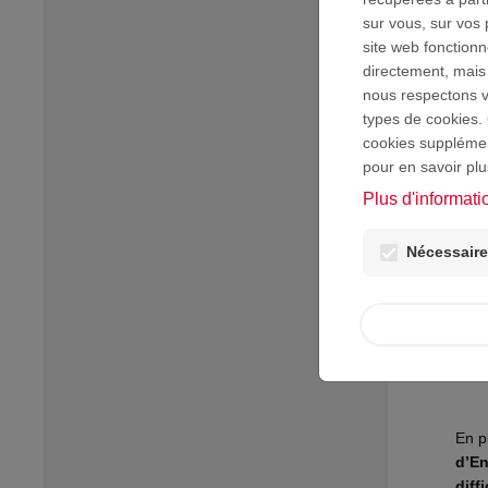
sur vous, sur vos 
site web fonction
directement, mais
nous respectons vo
types de cookies. 
cookies supplément
pour en savoir plu
Plus d'informati
Nécessaires
NO
En p
d’En
diff