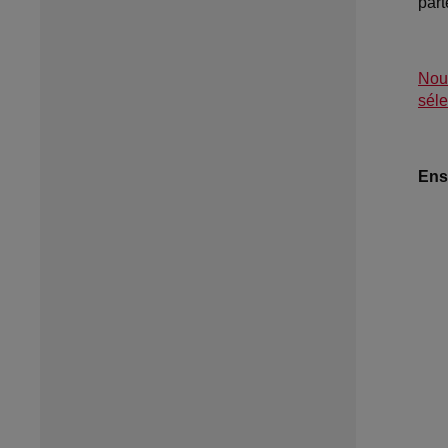
par
Nous
séle
Ens