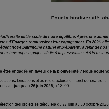
Pour la biodiversité, c
biodiversité est le socle de notre équilibre. Après une ann
sses d
’Epargne renouvellent leur engagement. En 2026,
ell
t
ègent notre patrimoine naturel et pr
éparent l
’avenir de nos t
deuxi
ème
appel
à projets d
édi
é
à la pr
éservation et
à la restau
s êtes engagés en faveur de la biodiversité ? Nous souteno
ciations, fondations et autres structures d’intérêt général sont 
 dossier
jusqu’au 26 juin 2026
, à 18h00.
élection des projets se déroulera du 27 juin au 30 octobre 2026